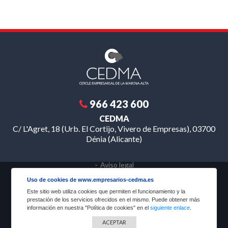
966 423 600
CEDMA
C/ L'Agret, 18 (Urb. El Cortijo, Vivero de Empresas), 03700
Dénia (Alicante)
Aviso legal
Política de privacidad
Uso de cookies de www.empresarios-cedma.es
Condiciones generales
Este sitio web utiliza cookies que permiten el funcionamiento y la
Política de cookies
prestación de los servicios ofrecidos en el mismo. Puede obtener más
información en nuestra "Política de cookies" en el
siguiente enlace
.
ACEPTAR