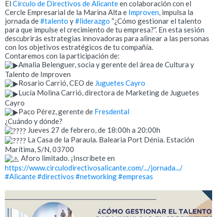
El
Círculo de Directivos de Alicante
en colaboración con el
Cercle Empresarial de la Marina Alta e
Improven
, impulsa la
jornada de
#talento
y
#liderazgo
“¿Cómo gestionar el talento
para que impulse el crecimiento de tu empresa?”. En esta
sesión
descubrirás estrategias innovadoras para alinear a las personas
con los objetivos estratégicos de tu compañía.
Contaremos con la participación de:
Amalia Belenguer, socia y gerente del área de Cultura y
Talento de Improven
Rosario Carrió, CEO de
Juguetes Cayro
Lucía Molina Carrió, directora de Marketing de Juguetes
Cayro
Paco Pérez, gerente de
Fresdental
¿Cuándo y dónde?
Jueves 27 de febrero, de 18:00h a 20:00h
La Casa de la Paraula. Balearia Port Dénia. Estación
Marítima, S/N, 03700
Aforo limitado. ¡Inscríbete en
https://www.circulodirectivosalicante.com/.../jornada.../
#Alicante
#directivos
#networking
#empresas